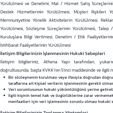
Yürütülmesi ve Denetimi, Mal / Hizmet Satış Süreçlerin
Destek Hizmetlerinin Yürütülmesi, Müşteri İlişkileri Y
Memnuniyetine Yönelik Aktivitelerin Yürütülmesi, Rek
Yürütülmesi, Sözleşme Süreçlerinin Yürütülmesi, Talep / 
Kuruluşlara Bilgi Verilmesi, Denetim / Etik Faaliyetleri
İstihbarat Faaliyetlerinin Yürütülmesi
İletişim Bilgilerinizin İşlenmesinin Hukuki Sebepleri
İletişim bilgileriniz, Athena Yapı tarafından; yukar
doğrultusunda, başta KVKK’nın 5’inci maddesinde ve ilgili m
Bir sözleşmenin kurulması veya ifasıyla doğrudan doğruy
taraflarına ait kişisel verilerin işlenmesinin gerekli olmas
Veri sorumlusunun hukuki yükümlülüğünü yerine getirebi
İlgili kişinin temel hak ve özgürlüklerine zarar vermem
menfaatleri için veri işlemesinin zorunlu olması hukuki 
İletişim Bilgilerinizin Toplanma Yöntemleri