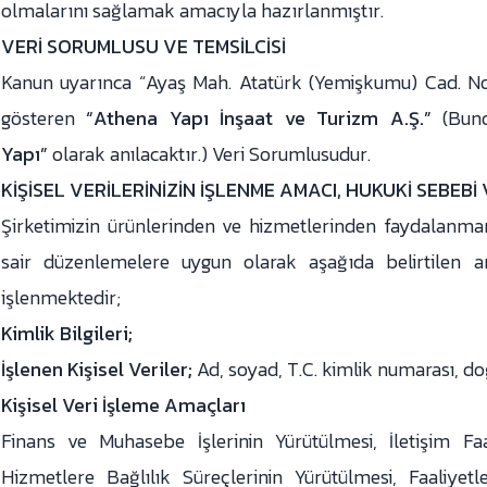
olmalarını sağlamak amacıyla hazırlanmıştır.
VERİ SORUMLUSU VE TEMSİLCİSİ
Kanun uyarınca “Ayaş Mah. Atatürk (Yemişkumu) Cad. No
gösteren
“Athena Yapı İnşaat ve Turizm A.Ş.”
(Bun
Yapı”
olarak anılacaktır.) Veri Sorumlusudur.
KİŞİSEL VERİLERİNİZİN İŞLENME AMACI, HUKUKİ SEBE
Şirketimizin ürünlerinden ve hizmetlerinden faydalanma
sair düzenlemelere uygun olarak aşağıda belirtilen 
işlenmektedir;
Kimlik Bilgileri;
İşlenen Kişisel Veriler;
Ad, soyad, T.C. kimlik numarası, do
Kişisel Veri İşleme Amaçları
Finans ve Muhasebe İşlerinin Yürütülmesi, İletişim Fa
Hizmetlere Bağlılık Süreçlerinin Yürütülmesi, Faaliye