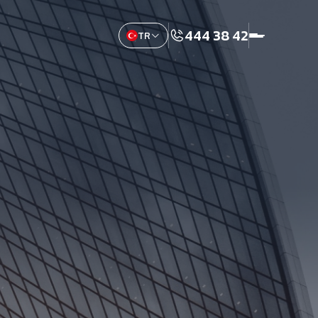
444 38 42
TR