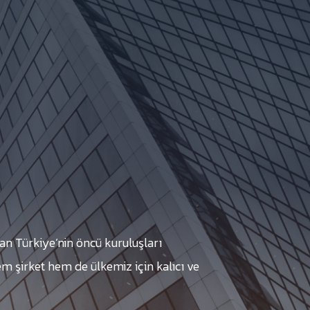
an Türkiye’nin öncü kuruluşları
em şirket hem de ülkemiz için kalıcı ve