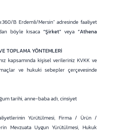
:360/B Erdemli/Mersin” adresinde faaliyet
dan böyle kısaca
“Şirket”
veya
“Athena
Bİ VE TOPLAMA YÖNTEMLERİ
nız kapsamında kişisel verileriniz KVKK ve
amaçlar ve hukuki sebepler çerçevesinde
ğum tarihi, anne-baba adı, cinsiyet
aliyetlerinin Yürütülmesi, Firma / Ürün /
tlerin Mevzuata Uygun Yürütülmesi, Hukuk