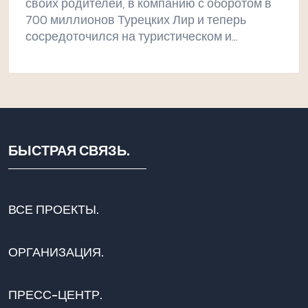
своих родителей, в компанию с оборотом в
700 миллионов Турецких Лир и теперь
сосредоточился на туристическом и
строительном секторах. Холдинг
«Шекерлисой» готовится реализовать
проект резиденции и гостиниц в Мерсине, с
инвестициями в 100 миллионов TL.
БЫСТРАЯ СВЯЗЬ.
ВСЕ ПРОЕКТЫ.
ОРГАНИЗАЦИЯ.
ПРЕСС-ЦЕНТР.