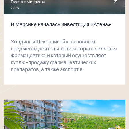
Газета «Миллиет»
2016
В Мерсине началась инвестиция «Атена»
Холдинг «Шекерлисой», основным
предметом деятельности которого является
Фармацевтика и который осуществляет
куплю-продажу фармацевтических
препаратов, а также экспорт в
международные рынки из центра,
расположенного Турецкой Республики,
сделал шаг в область недвижимости, с
брендом «Атена».