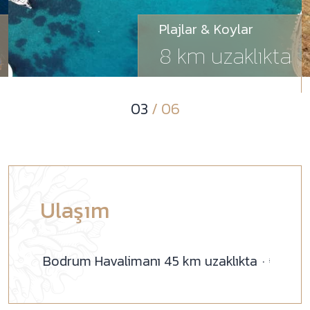
Yel Değirmenleri
4 km uzaklıkta
04
/ 06
Ulaşım
odrum Havalimanı 45 km uzaklıkta
Yalıkavak Ma