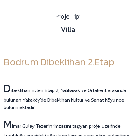
Proje Tipi
Villa
Bodrum Dibeklihan 2.Etap
D
ibeklihan Evleri Etap 2, Yalıkavak ve Ortakent arasında
bulunan Yakaköy'de Dibeklihan Kültür ve Sanat Köyü'nde
bulunmaktadır.
M
imar Gülay Tezer'in imzasını taşıyan proje, üzerinde
kurulduğu arazideki ağaçların konumlarına göre yerleştiren