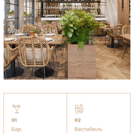
01
02
Бар.
Вестибюль