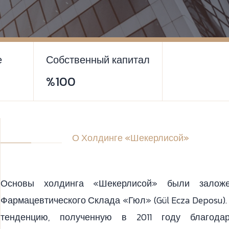
е
Собственный капитал
%100
О Холдинге «Шекерлисой»
Основы холдинга «Шекерлисой» были залож
Фармацевтического Склада «Гюл» (Gül Ecza Deposu).
тенденцию, полученную в 2011 году благода