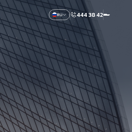
444 38 42
RU